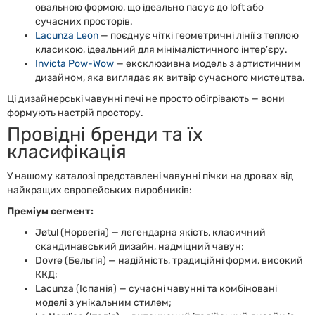
овальною формою, що ідеально пасує до loft або
сучасних просторів.
Lacunza Leon
— поєднує чіткі геометричні лінії з теплою
класикою, ідеальний для мінімалістичного інтер’єру.
Invicta Pow-Wow
— ексклюзивна модель з артистичним
дизайном, яка виглядає як витвір сучасного мистецтва.
Ці дизайнерські чавунні печі не просто обігрівають — вони
формують настрій простору.
Провідні бренди та їх
класифікація
У нашому каталозі представлені чавунні пічки на дровах від
найкращих європейських виробників:
Преміум сегмент:
Jøtul (Норвегія) — легендарна якість, класичний
скандинавський дизайн, надміцний чавун;
Dovre (Бельгія) — надійність, традиційні форми, високий
ККД;
Lacunza (Іспанія) — сучасні чавунні та комбіновані
моделі з унікальним стилем;