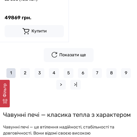
49869 грн.
Купити
Показати ще
1
2
3
4
5
6
7
8
9
>
>|
Фільтр
Чавунні печі — класика тепла з характером
Чавунні печі — це втілення надійності, стабільності та
довговічності. Вони відомі своєю високою