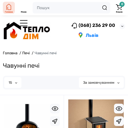
0
Головна
Меню
Кошик
(068) 236 29 00
Львів
Головна
Печі
Чавунні печі
Чавунні печі
15
За замовчуванням