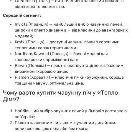
La Nordica (Італія) — витончений італійський дизайн із
відмінною теплоємністю.
Середній сегмент:
Invicta (Франція) — найбільший вибір чавунних печей,
широкий спектр дизайнів — від класики до авангардних
моделей;
Kratki (Польща) — доступні чавунні пічки з хорошими
тепловими характеристиками;
Nordflam, Kawmet (Польща) — базові моделі для
господарських приміщень і дач;
Ravan (Польща) — прості в експлуатації печі, з базовим
дизайном і хорошою ціною;
Plamen (Хорватія) — класичні пічки-буржуйки, хороша
товщина чавуну, оптимальна ціна.
Чому варто купити чавунну піч у «Тепло
Дім»?
Найбільший вибір чавунних печей у Львові з доставкою
по Україні;
Пічки з класичним виглядом, сучасним дизайном,
великою площею скла або без нього;