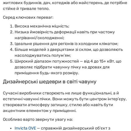
житлових будинків, дач, котеджів або майстерень, де потрібне
стійке й тривале тепло.
Серед ключових переваг:
Висока механічна міцність;
Низька ймовірність деформації навіть при частому
нагріванні/охолодженні;
Ідеальне рішення для регіонів із холодним кліматом;
Більше моделей з дверцятами зі склом, що дозволяють
насолоджуватись полум’ям;
Широкий діапазон потужностей — від 4 до 15+ кВт, що
дозволяє підібрати чавунну пічку на дровах для
приміщення будь-якого розміру.
Дизайнерські шедеври в світі чавуну
Сучасні виробники створюють не лише функціональні, а й
естетичні чавунні пічки. Вони можуть бути центром інтер’єру,
створювати атмосферу затишку, стилю або навіть бути
акцентним елементом у приміщенні.
Особливо варто звернути увагу на:
Invicta OVE
— справжній дизайнерський об'єкт з