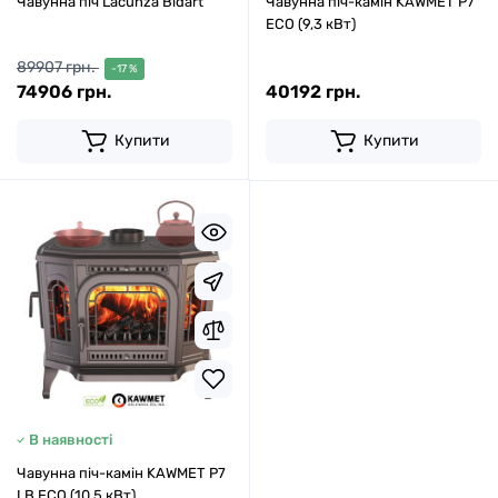
Чавунна піч Lacunza Bidart
Чавунна піч-камін KAWMET P7
ECO (9,3 кВт)
89907 грн.
-17 %
74906 грн.
40192 грн.
Купити
Купити
В наявності
Чавунна піч-камін KAWMET P7
LB ECO (10,5 кВт)