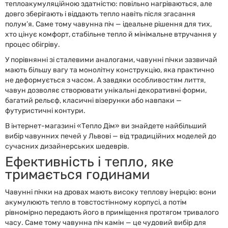
теплоакумуляційною здатністю: повільно нагріваються, але
довго зберігають і віддають тепло навіть після згасання
полум’я. Саме тому чавунна піч — ідеальне рішення для тих,
хто цінує комфорт, стабільне тепло й мінімальне втручання у
процес обігріву.
У порівнянні зі сталевими аналогами, чавунні пічки зазвичай
мають більшу вагу та монолітну конструкцію, яка практично
не деформується з часом. А завдяки особливостям лиття,
чавун дозволяє створювати унікальні декоративні форми,
багатий рельєф, класичні візерунки або навпаки —
футуристичні контури.
В інтернет-магазині «Тепло Дім» ви знайдете найбільший
вибір чавунних печей у Львові — від традиційних моделей до
сучасних дизайнерських шедеврів.
Ефективність і тепло, яке
тримається годинами
Чавунні пічки на дровах мають високу теплову інерцію: вони
акумулюють тепло в товстостінному корпусі, а потім
рівномірно передають його в приміщення протягом тривалого
часу. Саме тому чавунна піч камін — це чудовий вибір для