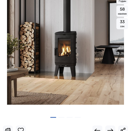
Годин
5
8
хвилин
3
2
сек