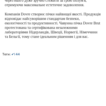
через нього дуже зручно стежити за грою полум'я,
отримуючи максимальне естетичне задоволення.
Компанія Dovre створює пічки найвищої якості. Продукція
відповідає найсуворішим стандартам безпеки,
екологічності та продуктивності. Чавунна пічка Dovre Brut
протестована та сертифікована незалежними
лабораторіями Нідерландів, Швеції, Норвегії, Німеччини
та Бельгії, тому стане ідеальним рішенням і для вас.
Теги:
✔! 44