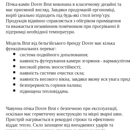
Пічка-камін Dovre Brut виконана в класичному дизайні та
має приємний вигляд. Завдяки продуманій ергономіці,
виріб ідеально підходить під будь-які стилі інтерʼєру.
Продукція відмінно справляється з обігрівом приміщення
та вважається незамінним помічником при прогріванні й
підтримці необхідної температури.
Модель Brut від бельгійського бренду Dovre має кілька
функціональних переваг:
система подвійного допалювання;
наявність футерування камери згоряння - вармакулітом
високий рівень зносостійкості;
наявність системи очистки скла
;
наявність високого вікна, завдяки якому вся увага при
безперервність горіння палива;
підвищена тепловіддача.
Чавунна пічка Dovre Brut є безпечною при експлуатації,
оскільки має герметичну конструкцію та міцні зварні шви.
Пристрій нагрівається в рекордні строки та ефективно
віддає тепло. Скло захищене від випадкових ударів та