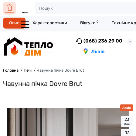
Головна
Меню
0
Опис
Характеристики
Відгуки
Технічне к
(068) 236 29 00
Львів
Головна
Печі
Чавунна пічка Dovre Brut
Чавунна пічка Dovre Brut
Акція
2
3
Днів
1
7