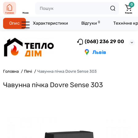
0
Головна
Меню
Кошик
0
Опис
Характеристики
Відгуки
Технічне к
(068) 236 29 00
Львів
Головна
Печі
Чавунна пічка Dovre Sense 303
Чавунна пічка Dovre Sense 303