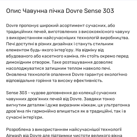
Опис Чавунна пічка Dovre Sense 303
Dovre пропонує широкий асортимент сучасних, або
традиційних печей, виготовлених з високоякісного чавуну
з використанням найсучасніших технологій виробництва.
Печі доступні в різних дизайнах і стануть стильним
елементом будь-якого інтер'єру. На відміну від
вбудованого або касетного каміна, піч стоїть окремо перед
димохідним отвором. Таке розташування дозволяє
насолоджуватися затишним теплом навколо печі.
Оновлена технологія опалення Dovre гарантує екологічно
відповідальне горіння та високу ефективність.
Sense 303 - чудове доповнення до колекції сучасних
чавунних дров'яних печей від Dovre. Завдяки тонко
вигнутим деталям і дуже виразним ніжкам, ця ультратонка
дров'яна піч гармонійно впишеться як в традиційні, так і в
сучасні інтер'єри.
Розроблена з використанням найсучаснішої технології
Airwash від Dovre для підтримки чистоти великого вікна