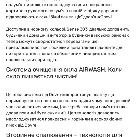
полум'я, ви можете насолоджуватися прекрасною
картиною рухомого полум'я в повній мірі, яку доречно
підкреслюють скляні бічні панелі цієї дров'яної печі.
Доступна в чорному кольорі, Sense 303 ідеально доповнить
будь-який домашній інтер'єр, а будинки в міських районах
тепер можуть скористатися перевагами цієї
приголомшливої печі, оскільки вона також підходить для
використання в зонах з обмеженим використанням
опалювальних приладів.
Система очищення скла AIRWASH: Коли
скло лишається чистим!
Ця нова система від Dovre використовує планку що
спрямовує потік повітря на скло завдяки чому воно довший
час залишається чистим, (але треба завжди пам'ятати що
дрова повинні бути сухими!). Це технологія дозволить
насолоджуватися прекрасним горінням високоякісних
пічок від Dovre.
Вторинне спалювання - технологія для