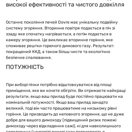
високої ефективності та чистого довкілля
Останнє покоління печей Dovre має унікальну подвійну
систему згоряння. Вторинне повітря подається в піч зі
ззаду яке спочатку нагрівається, а потім подається в
камеру згоряння. Це викликає вторинне горіння, яке
споживає рештки горючого димового газу. Результат:
покращений ККД, а також більш чисте та екологічно
безпечне спалювання.
ПОТУЖНІСТЬ
При виборі пічки потрібно відштовхуватися від площі
приміщення, яке ви хочете обігріти. Ви отримаєте найкращі
результати, якщо ваш прилад буде постійно працювати на
номінальній потужності. Якщо ваш прилад занадто
великий, тоді він часто працюватиме на низькому рівні
горіння. Це призводить до неповного згоряння, що не дуже
добре для вашого димоходу (підвищений ризик пожежі
димоходу через відкладення сажі), ні для навколишнього
середовища (незгорілі димові гази потрапляють в