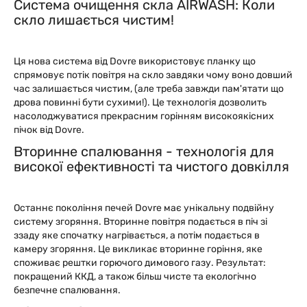
Система очищення скла AIRWASH: Коли
скло лишається чистим!
Ця нова система від Dovre використовує планку що
спрямовує потік повітря на скло завдяки чому воно довший
час залишається чистим, (але треба завжди пам'ятати що
дрова повинні бути сухими!). Це технологія дозволить
насолоджуватися прекрасним горінням високоякісних
пічок від Dovre.
Вторинне спалювання - технологія для
високої ефективності та чистого довкілля
Останнє покоління печей Dovre має унікальну подвійну
систему згоряння. Вторинне повітря подається в піч зі
ззаду яке спочатку нагрівається, а потім подається в
камеру згоряння. Це викликає вторинне горіння, яке
споживає рештки горючого димового газу. Результат:
покращений ККД, а також більш чисте та екологічно
безпечне спалювання.