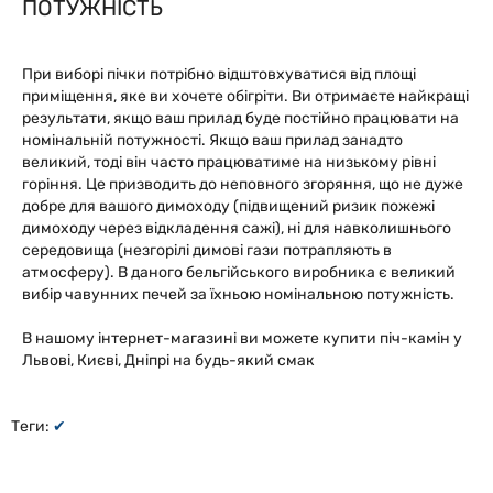
ПОТУЖНІСТЬ
При виборі пічки потрібно відштовхуватися від площі
приміщення, яке ви хочете обігріти. Ви отримаєте найкращі
результати, якщо ваш прилад буде постійно працювати на
номінальній потужності. Якщо ваш прилад занадто
великий, тоді він часто працюватиме на низькому рівні
горіння. Це призводить до неповного згоряння, що не дуже
добре для вашого димоходу (підвищений ризик пожежі
димоходу через відкладення сажі), ні для навколишнього
середовища (незгорілі димові гази потрапляють в
атмосферу). В даного бельгійського виробника є великий
вибір чавунних печей за їхньою номінальною потужність.
В нашому інтернет-магазині ви можете купити піч-камін у
Львові, Києві, Дніпрі на будь-який смак
Теги:
✔