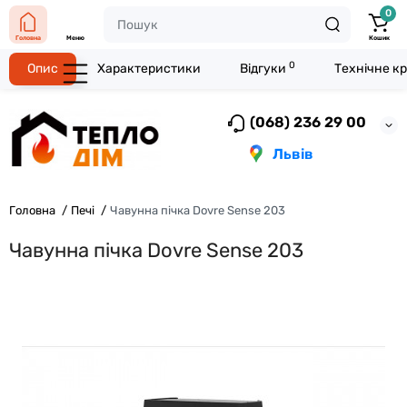
0
Головна
Меню
Кошик
0
Опис
Характеристики
Відгуки
Технічне к
(068) 236 29 00
Львів
Головна
Печі
Чавунна пічка Dovre Sense 203
Чавунна пічка Dovre Sense 203