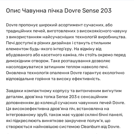
Опис Чавунна пічка Dovre Sense 203
Dovre пропонує широкий асортимент сучасних, або
традиційних печей, виготовлених з високоякісного чавуну
з використанням найсучасніших технологій виробництва.
Печі доступні в різних дизайнах і стануть стильним
елементом будь-якого інтер'єру. На відміну від
вбудованого або касетного каміна, піч стоїть окремо перед
димохідним отвором. Таке розташування дозволяє
насолоджуватися затишним теплом навколо печі.
Оновлена технологія опалення Dovre гарантує екологічно
відповідальне горіння та високу ефективність.
Завдяки компактному корпусу та витонченим вигнутим
деталям, дров'яна топка Sense 203 є сенсаційним
доповненням до колекції сучасних чавунних печей Dovre.
Ця високоефективна дров'яна піч, встановлена на
інтегрованому зрубі, також має чудові скляні бічні панелі,
які підкреслюють виняткове закручене полум'я, що
створюється найновішою системою Cleanburn від Dovre.