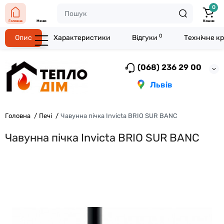
0
Головна
Меню
Кошик
0
Опис
Характеристики
Відгуки
Технічне к
(068) 236 29 00
Львів
Головна
Печі
Чавунна пічка Invicta BRIO SUR BANC
Чавунна пічка Invicta BRIO SUR BANC