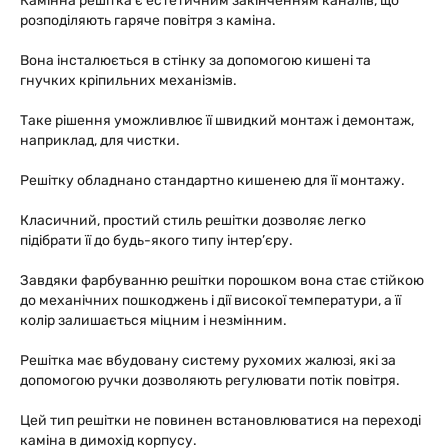
Камінна решітка є естетичним закінченням каналів, що
розподіляють гаряче повітря з каміна.
Вона інсталюється в стінку за допомогою кишені та
гнучких кріпильних механізмів.
Таке рішення уможливлює її швидкий монтаж і демонтаж,
наприклад, для чистки.
Решітку обладнано стандартно кишенею для її монтажу.
Класичний, простий стиль решітки дозволяє легко
підібрати її до будь-якого типу інтер’єру.
Завдяки фарбуванню решітки порошком вона стає стійкою
до механічних пошкоджень і дії високої температури, а її
колір залишається міцним і незмінним.
Решітка має вбудовану систему рухомих жалюзі, які за
допомогою ручки дозволяють регулювати потік повітря.
Цей тип решітки не повинен встановлюватися на переході
каміна в димохід корпусу.