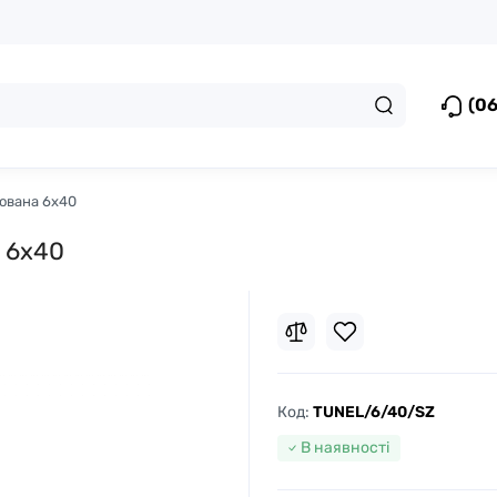
(06
фована 6x40
а 6x40
Код:
TUNEL/6/40/SZ
В наявності