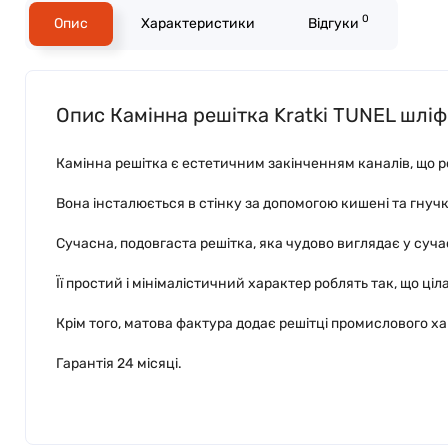
0
Опис
Характеристики
Відгуки
Опис Камінна решітка Kratki TUNEL шлі
Камінна решітка є естетичним закінченням каналів, що ро
Вона інсталюється в стінку за допомогою кишені та гнуч
Сучасна, подовгаста решітка, яка чудово виглядає у суча
Її простий і мінімалістичний характер роблять так, що ці
Крім того, матова фактура додає решітці промислового х
Гарантія 24 місяці.