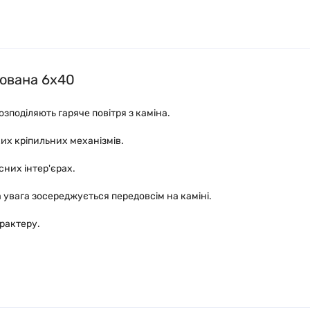
фована 6x40
зподіляють гаряче повітря з каміна.
ких кріпильних механізмів.
сних інтер'єрах.
ла увага зосереджується передовсім на каміні.
арактеру.