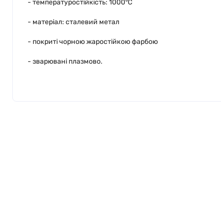
- температуростійкість: 1000°C
- матеріал: сталевий метал
- покриті чорною жаростійкою фарбою
- зварювані плазмово.