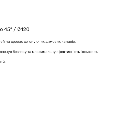
o 45° / Ø120
чей на дровах до існуючих димових каналів.
езпечує безпеку та максимальну ефективність і комфорт.
ший.