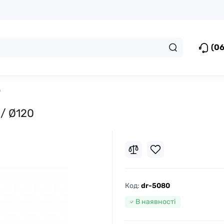
(06
0
 / Ø120
Код:
dr-5080
В наявності