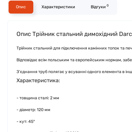
0
Опис
Характеристики
Відгуки
Опис Трійник стальний димохідний Darc
Трійник стальний для підключення камінних топок та пе
Відповідає всім польським та європейським нормам, заб
З'єднання труб полягає у всуванні одного елемента в ін
Характеристика:
- товщина сталі: 2 мм
- діаметр: 120 мм
- кут: 45°