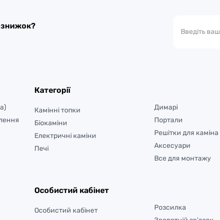
а знижок?
Категорії
а)
Димарі
Камінні топки
лення
Портали
Біокаміни
Решітки для каміна
Електричні каміни
Аксесуари
Печі
Все для монтажу
Особистий кабінет
Розсилка
Особистий кабінет