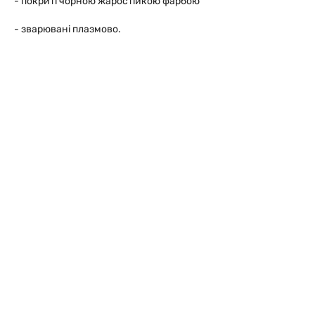
- покриті чорною жаростійкою фарбою
- зварювані плазмово.