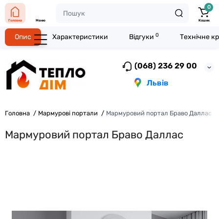
0
Головна
Меню
Кошик
0
Опис
Характеристики
Відгуки
Технічне к
(068) 236 29 00
Львів
Головна
Мармурові портали
Мармуровий портал Браво Даллас
Мармуровий портал Браво Даллас