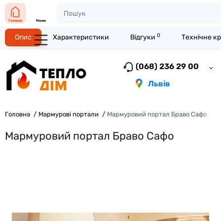
Головна
Меню
0
Опис
Характеристики
Відгуки
Технічне к
(068) 236 29 00
Львів
Головна
Мармурові портали
Мармуровий портал Браво Сафо
Мармуровий портал Браво Сафо