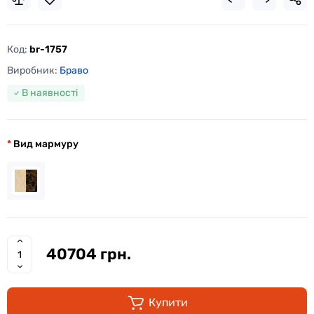
Код:
br-1757
Виробник:
Браво
В наявності
Вид мармуру
40704 грн.
Купити