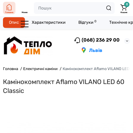
0
Головна
Меню
Кошик
0
Опис
Характеристики
Відгуки
Технічне к
(068) 236 29 00
Львів
Головна
Електричні каміни
Камінокомплект Aflamo VILANO LED 60
Камінокомплект Aflamo VILANO LED 60
Classic