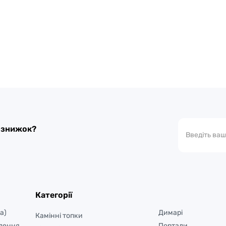
а знижок?
Категорії
а)
Димарі
Камінні топки
лення
Портали