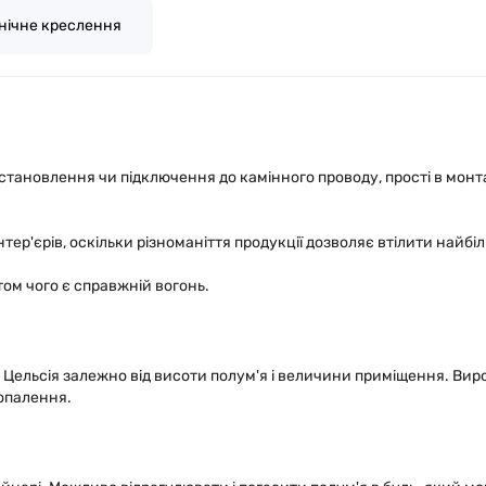
нічне креслення
тановлення чи підключення до камінного проводу, прості в монтаж
ер'єрів, оскільки різноманіття продукції дозволяє втілити найбіль
ом чого є справжній вогонь.
ів Цельсія залежно від висоти полум'я і величини приміщення. Ви
опалення.