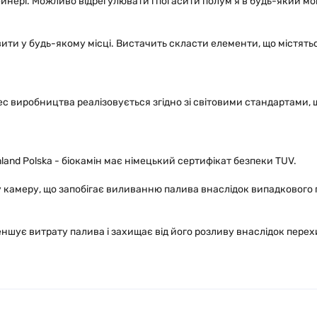
ейнері. Можливо відрегулювати і погасити полум'я в будь-який мо
и у будь-якому місці. Вистачить скласти елементи, що містяться 
ес виробництва реалізовується згідно зі світовими стандартами, 
and Polska - біокамін має німецький сертифікат безпеки TUV.
 камеру, що запобігає виливанню палива внаслідок випадкового
еншує витрату палива і захищає від його розливу внаслідок пере