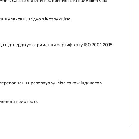
мент. Слід пам'ятати про вентиляцію приміщень, де
в упаковці, згідно з інструкцією.
що підтверджує отримання сертифікату ІSО 9001:2015.
 переповнення резервуару. Має також індикатор
хилення пристрою.