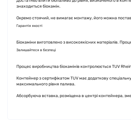
Достатньо влити біопаливо до рівня, визначеного в конт
знаходиться біокамін.
Окремо стоячий, не вимагає монтажу, його можна поставит
Гарантія якості
Біокаміни виготовлено з високоякісних матеріалів. Проц
Залишайтеся в безпеці
Процес виробництва біокамінів контролюється TUV Rheinl
Контейнер з сертифікатом TUV має додаткову спеціальну
максимального рівня палива.
Абсорбуюча вставка, розміщена в центрі контейнера, зм