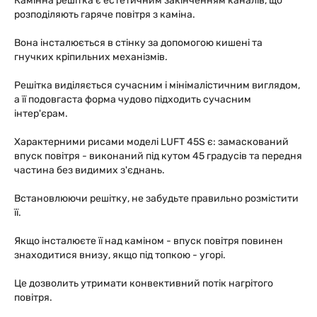
Камінна решітка є естетичним закінченням каналів, що
розподіляють гаряче повітря з каміна.
Вона інсталюється в стінку за допомогою кишені та
гнучких кріпильних механізмів.
Решітка виділяється сучасним і мінімалістичним виглядом,
а її подовгаста форма чудово підходить сучасним
інтер'єрам.
Характерними рисами моделі LUFT 45S є: замаскований
впуск повітря - виконаний під кутом 45 градусів та передня
частина без видимих з'єднань.
Встановлюючи решітку, не забудьте правильно розмістити
її.
Якщо інсталюєте її над каміном - впуск повітря повинен
знаходитися внизу, якщо під топкою - угорі.
Це дозволить утримати конвективний потік нагрітого
повітря.