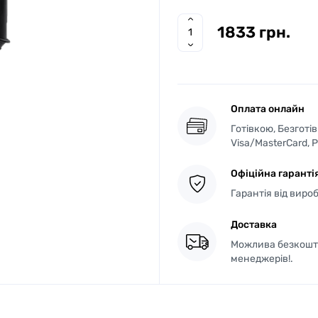
1833 грн.
Оплата онлайн
Готівкою, Безготі
Visa/MasterCard, 
Офіційна гаранті
Гарантія від виро
Доставка
Можлива безкошто
менеджерів!.