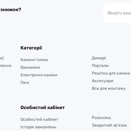
а знижок?
Категорії
а)
Димарі
Камінні топки
лення
Портали
Біокаміни
Решітки для каміна
Електричні каміни
Аксесуари
Печі
Все для монтажу
Особистий кабінет
Розсилка
Особистий кабінет
Зворотній зв’язок
Історія замовлень