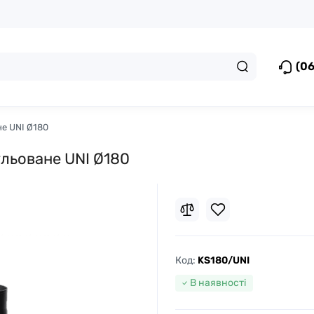
(06
не UNI Ø180
ульоване UNI Ø180
Код:
KS180/UNI
В наявності