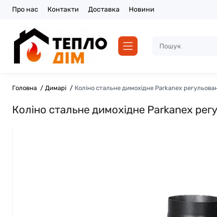
Про нас
Контакти
Доставка
Новини
Головна
Димарі
Коліно стальне димохідне Parkanex регульова
Коліно стальне димохідне Parkanex рег