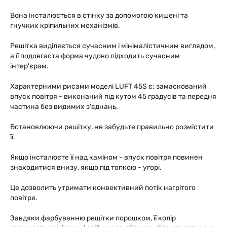
Вона інсталюється в стінку за допомогою кишені та
гнучких кріпильних механізмів.
Решітка виділяється сучасним і мінімалістичним виглядом,
а її подовгаста форма чудово підходить сучасним
інтер'єрам.
Характерними рисами моделі LUFT 45S є: замаскований
впуск повітря - виконаний під кутом 45 градусів та передня
частина без видимих з'єднань.
Встановлюючи решітку, не забудьте правильно розмістити
її.
Якщо інсталюєте її над каміном - впуск повітря повинен
знаходитися внизу, якщо під топкою - угорі.
Це дозволить утримати конвективний потік нагрітого
повітря.
Завдяки фарбуванню решітки порошком, її колір