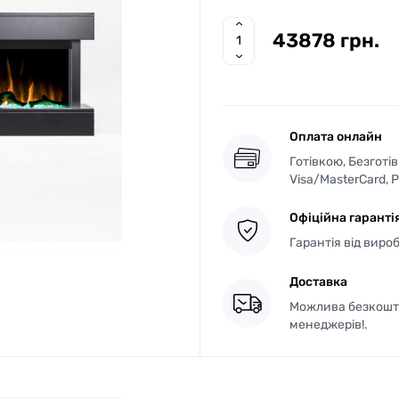
43878 грн.
Оплата онлайн
Готівкою, Безготі
Visa/MasterCard, 
Офіційна гаранті
Гарантія від виро
Доставка
Можлива безкошто
менеджерів!.