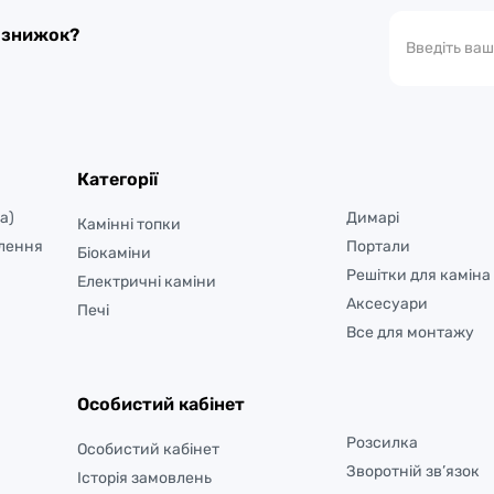
а знижок?
Категорії
а)
Димарі
Камінні топки
лення
Портали
Біокаміни
Решітки для каміна
Електричні каміни
Аксесуари
Печі
Все для монтажу
Особистий кабінет
Розсилка
Особистий кабінет
Зворотній зв’язок
Історія замовлень