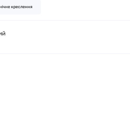
нічне креслення
ий