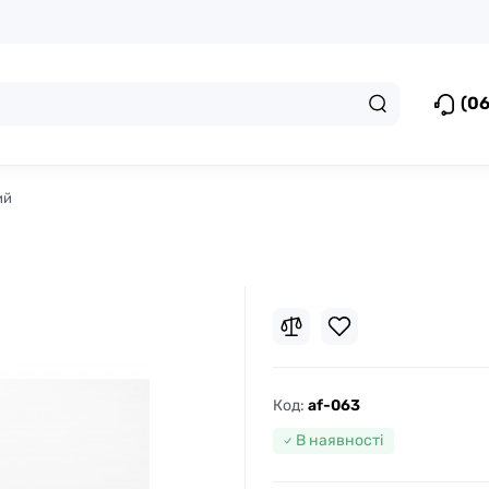
(06
ий
Код:
af-063
В наявності