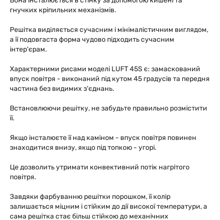
Вона інсталюється в стінку за допомогою кишені та
гнучких кріпильних механізмів.
Решітка виділяється сучасним і мінімалістичним виглядом,
а її подовгаста форма чудово підходить сучасним
інтер'єрам.
Характерними рисами моделі LUFT 45S є: замаскований
впуск повітря - виконаний під кутом 45 градусів та передня
частина без видимих з'єднань.
Встановлюючи решітку, не забудьте правильно розмістити
її.
Якщо інсталюєте її над каміном - впуск повітря повинен
знаходитися внизу, якщо під топкою - угорі.
Це дозволить утримати конвективний потік нагрітого
повітря.
Завдяки фарбуванню решітки порошком, її колір
залишається міцним і стійким до дії високої температури, а
сама решітка стає більш стійкою до механічних