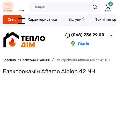
0
Головна
Меню
Кошик
0
Опис
Характеристики
Відгуки
Технічне к
(068) 236 29 00
Львів
Головна
Електричні каміни
Електрокамін Aflamo Albion 42 NH
Електрокамін Aflamo Albion 42 NH