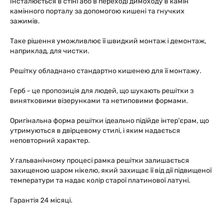
Інсталюється в стіні або в переході димоходу в камін
камінного порталу за допомогою кишені та гнучких
зажимів.
Таке рішення уможливлює її швидкий монтаж і демонтаж,
наприклад, для чистки.
Решітку обладнано стандартно кишенею для її монтажу.
Герб - це пропозиція для людей, що шукають решітки з
винятковими візерунками та нетиповими формами.
Оригінальна форма решітки ідеально підійде інтер'єрам, що
утримуються в двірцевому стилі, і яким надається
неповторний характер.
У гальванічному процесі рамка решітки залишається
захищеною шаром нікелю, який захищає її від дії підвищеної
температури та надає колір старої платинової латуні.
Гарантія 24 місяці.