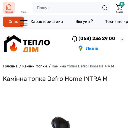
0
Головна
Меню
Кошик
0
Опис
Характеристики
Відгуки
Технічне к
(068) 236 29 00
Львів
Головна
Камінні топки
Камінна топка Defro Home INTRA M
Камінна топка Defro Home INTRA M