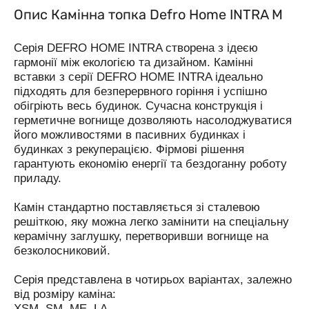
Опис Камінна топка Defro Home INTRA M
Серія DEFRO HOME INTRA створена з ідеєю
гармонії між екологією та дизайном. Камінні
вставки з серії DEFRO HOME INTRA ідеально
підходять для безперервного горіння і успішно
обігріють весь будинок. Сучасна конструкція і
герметичне вогнище дозволяють насолоджуватися
його можливостями в пасивних будинках і
будинках з рекуперацією. Фірмові рішення
гарантують економію енергії та бездоганну роботу
приладу.
Камін стандартно поставляється зі сталевою
решіткою, яку можна легко замінити на спеціальну
керамічну заглушку, перетворивши вогнище на
безколосниковий.
Серія представлена в чотирьох варіантах, залежно
від розміру каміна:
XSM, SM, ME, LA.