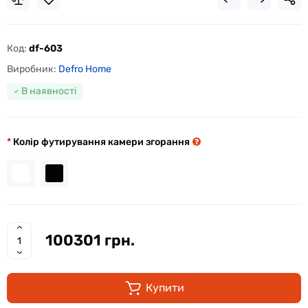
Код:
df-603
Виробник:
Defro Home
В наявності
Колір футирування камери згорання
100301 грн.
Купити