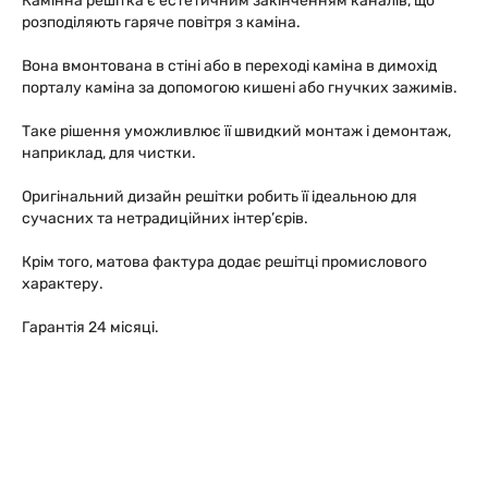
Камінна решітка є естетичним закінченням каналів, що
розподіляють гаряче повітря з каміна.
Вона вмонтована в стіні або в переході каміна в димохід
порталу каміна за допомогою кишені або гнучких зажимів.
Таке рішення уможливлює її швидкий монтаж і демонтаж,
наприклад, для чистки.
Оригінальний дизайн решітки робить її ідеальною для
сучасних та нетрадиційних інтер’єрів.
Крім того, матова фактура додає решітці промислового
характеру.
Гарантія 24 місяці.