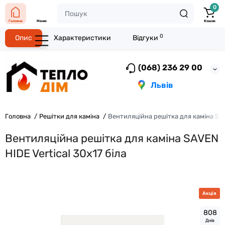
0
Головна
Меню
Кошик
0
Опис
Характеристики
Відгуки
(068) 236 29 00
Львів
Головна
Решітки для каміна
Вентиляційна решітка для каміна SAV
Вентиляційна решітка для каміна SAVEN
HIDE Vertical 30х17 біла
Акція
8
0
8
Днів