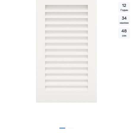
1
2
Годин
3
4
хвилин
4
8
сек