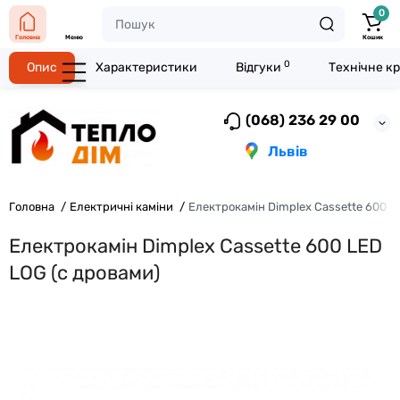
0
Головна
Меню
Кошик
0
Опис
Характеристики
Відгуки
Технічне к
(068) 236 29 00
Львів
Головна
Електричні каміни
Електрокамін Dimplex Cassette 600 L
Електрокамін Dimplex Cassette 600 LED
LOG (с дровами)