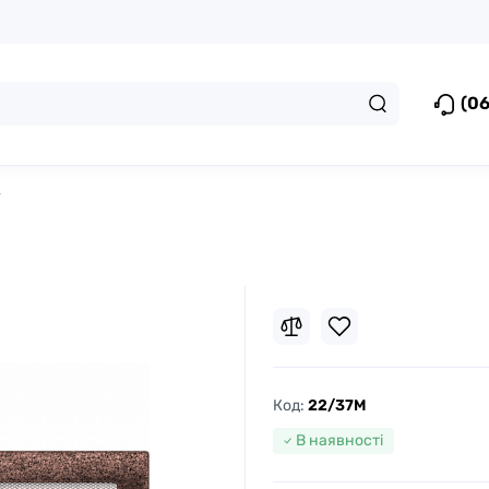
(06
7
Код:
22/37M
В наявності