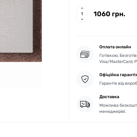
1060 грн.
Оплата онлайн
Готівкою, Безготі
Visa/MasterCard, 
Офіційна гаранті
Гарантія від виро
Доставка
Можлива безкошто
менеджерів!.