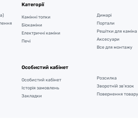
Категорії
а)
Димарі
Камінні топки
лення
Портали
Біокаміни
Решітки для каміна
Електричні каміни
Аксесуари
Печі
Все для монтажу
Особистий кабінет
Розсилка
Особистий кабінет
Зворотній зв’язок
Історія замовлень
Повернення товар
Закладки