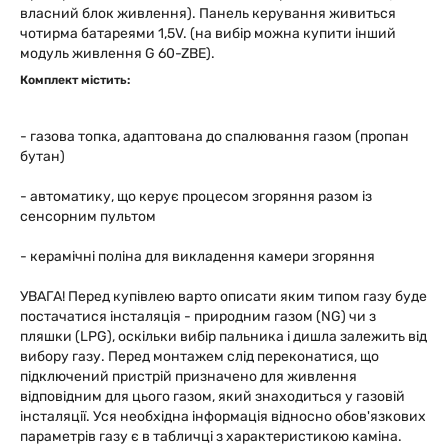
власний блок живлення). Панель керування живиться
чотирма батареями 1,5V. (на вибір можна купити інший
модуль живлення G 60-ZBE).
Комплект містить:
- газова топка, адаптована до спалювання газом (пропан
бутан)
- автоматику, що керує процесом згоряння разом із
сенсорним пультом
- керамічні поліна для викладення камери згоряння
УВАГА! Перед купівлею варто описати яким типом газу буде
постачатися інсталяція - природним газом (NG) чи з
пляшки (LPG), оскільки вибір пальника і дишла залежить від
вибору газу. Перед монтажем слід переконатися, що
підключений пристрій призначено для живлення
відповідним для цього газом, який знаходиться у газовій
інсталяції. Уся необхідна інформація відносно обов'язкових
параметрів газу є в табличці з характеристикою каміна.