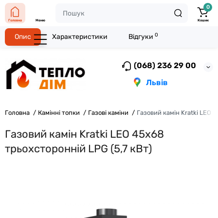
0
Головна
Меню
Кошик
0
Опис
Характеристики
Відгуки
(068) 236 29 00
Львів
Головна
Камінні топки
Газові каміни
Газовий камін Kratki LEO 
Газовий камін Kratki LEO 45х68
трьохсторонній LPG (5,7 кВт)