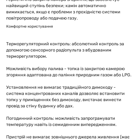
найвищий ступінь безпеки; камін автоматично
вимикається, якщо є проблеми з прохідністю системи
повітропроводу або подачею газу.
Комфортне користування
Терморегуляторний контроль: абсолютний контроль за
допомогою сенсорного радіопульта з вбудованим
терморегулятором.
Можливість вибору палива - топка із закритою камерою
згоряння адаптована до паління природним газом або LPG.
Установлення не вимагає традиційного димоходу -
система концентрованих каналів дозволяє встановити
топку у приміщеннях без димоходу, вистачає винести
провід за стіну будинку або дах.
Погодинний контроль: можливість запрограмувати
температуру навіть із семиденним випередженням.
Пристрій не вимагає зовнішнього джерела живлення (має