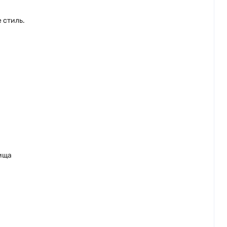
 стиль.
вища