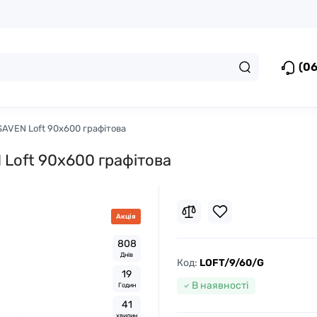
(06
SAVEN Loft 90х600 графітова
 Loft 90х600 графітова
Акція
8
0
8
Днів
Код:
LОFT/9/60/G
1
9
В наявності
Годин
4
1
хвилин