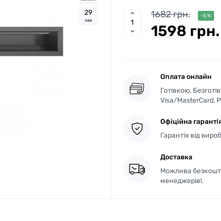
2
8
1682 грн.
-5 %
сек
1598 грн.
Оплата онлайн
Готівкою, Безготі
Visa/MasterCard, 
Офіційна гаранті
Гарантія від виро
Доставка
Можлива безкошто
менеджерів!.