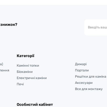
а знижок?
Категорії
а)
Димарі
Камінні топки
лення
Портали
Біокаміни
Решітки для каміна
Електричні каміни
Аксесуари
Печі
Все для монтажу
Особистий кабінет