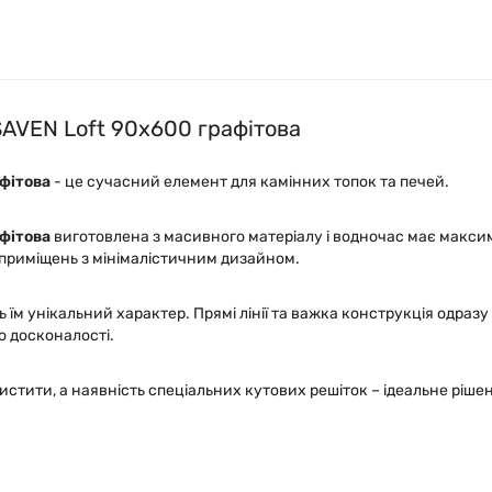
SAVEN Loft 90х600 графітова
афітова
- це сучасний елемент для камінних топок та печей.
афітова
виготовлена з масивного матеріалу і водночас має макси
 приміщень з мінімалістичним дизайном.
 їм унікальний характер. Прямі лінії та важка конструкція одразу
о досконалості.
истити, а наявність спеціальних кутових решіток – ідеальне ріш