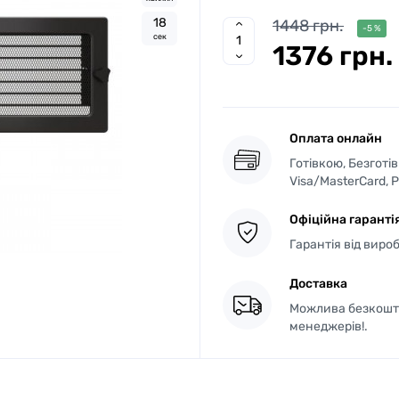
1
7
1448 грн.
-5 %
сек
1376 грн.
Оплата онлайн
Готівкою, Безготі
Visa/MasterCard, 
Офіційна гаранті
Гарантія від виро
Доставка
Можлива безкошто
менеджерів!.