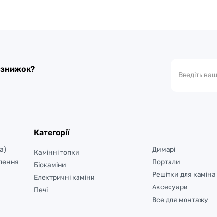
а знижок?
Категорії
а)
Димарі
Камінні топки
лення
Портали
Біокаміни
Решітки для каміна
Електричні каміни
Аксесуари
Печі
Все для монтажу