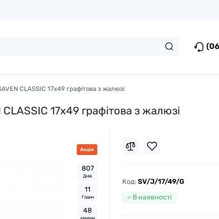
(06
SAVEN CLASSIC 17х49 графітова з жалюзі
 CLASSIC 17х49 графітова з жалюзі
Акція
8
0
7
Днів
Код:
SV/J/17/49/G
1
1
В наявності
Годин
4
8
хвилин