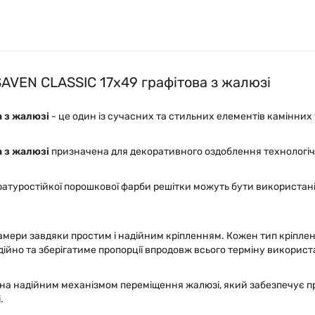
SAVEN CLASSIC 17х49 графітова з жалюзі
а з жалюзі
- це один із сучасних та стильних елементів камінних 
а з жалюзі
призначена для декоративного оздоблення технологічн
туростійкої порошкової фарби решітки можуть бути використані я
амери завдяки простим і надійним кріпленням. Кожен тип кріплен
дійно та зберігатиме пропорції впродовж всього терміну використ
на надійним механізмом переміщення жалюзі, який забезпечує про
.