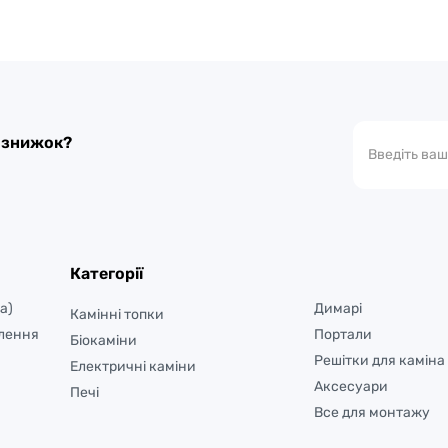
а знижок?
Категорії
а)
Димарі
Камінні топки
лення
Портали
Біокаміни
Решітки для каміна
Електричні каміни
Аксесуари
Печі
Все для монтажу