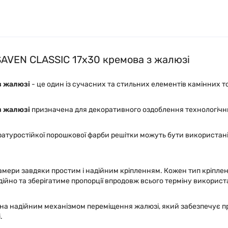
SAVEN CLASSIC 17х30 кремова з жалюзі
з жалюзі
- це один із сучасних та стильних елементів камінних т
з жалюзі
призначена для декоративного оздоблення технологічних
туростійкої порошкової фарби решітки можуть бути використані я
амери завдяки простим і надійним кріпленням. Кожен тип кріплен
дійно та зберігатиме пропорції впродовж всього терміну використ
на надійним механізмом переміщення жалюзі, який забезпечує про
.