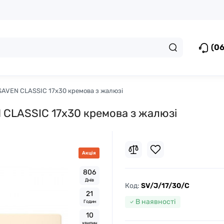
(06
 SAVEN CLASSIC 17х30 кремова з жалюзі
 CLASSIC 17х30 кремова з жалюзі
Акція
8
0
6
Днів
Код:
SV/J/17/30/C
2
1
В наявності
Годин
1
0
хвилин