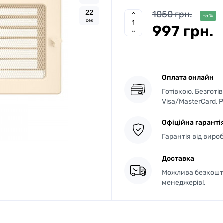
2
1
1050 грн.
-5 %
сек
997 грн.
Оплата онлайн
Готівкою, Безготі
Visa/MasterCard, 
Офіційна гаранті
Гарантія від виро
Доставка
Можлива безкошто
менеджерів!.