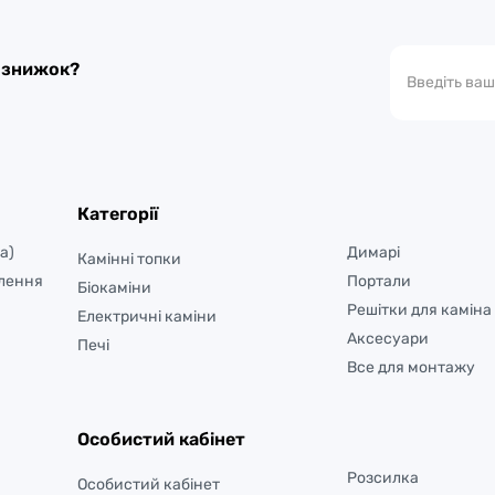
а знижок?
Категорії
а)
Димарі
Камінні топки
лення
Портали
Біокаміни
Решітки для каміна
Електричні каміни
Аксесуари
Печі
Все для монтажу
Особистий кабінет
Розсилка
Особистий кабінет