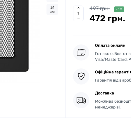
3
0
497 грн.
-5 %
сек
472 грн.
Оплата онлайн
Готівкою, Безготі
Visa/MasterCard, 
Офіційна гаранті
Гарантія від виро
Доставка
Можлива безкошто
менеджерів!.