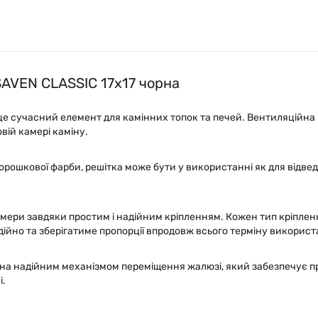
SAVEN CLASSIC 17х17 чорна
це сучасний елемент для камінних топок та печей. Вентиляційна 
вій камері каміну.
ошкової фарби, решітка може бути у використанні як для відведен
мери завдяки простим і надійним кріпленням. Кожен тип кріплен
дійно та зберігатиме пропорції впродовж всього терміну використ
на надійним механізмом переміщення жалюзі, який забезпечує про
і.