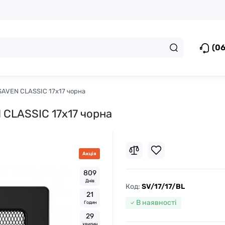
(06
SAVEN CLASSIC 17х17 чорна
 CLASSIC 17х17 чорна
Акція
8
0
9
Днів
Код:
SV/17/17/BL
2
1
В наявності
Годин
2
9
хвилин