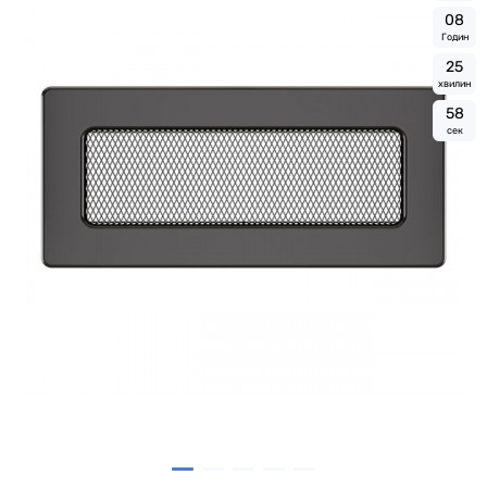
0
8
Годин
2
5
хвилин
5
7
сек