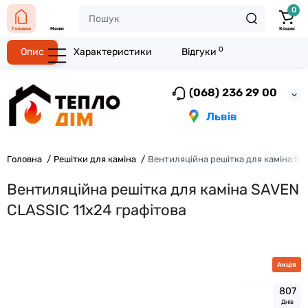
0
Головна
Меню
Кошик
0
Опис
Характеристики
Відгуки
(068) 236 29 00
Львів
Головна
Решітки для каміна
Вентиляційна решітка для каміна SA
Вентиляційна решітка для каміна SAVEN
CLASSIC 11х24 графітова
Акція
8
0
7
Днів