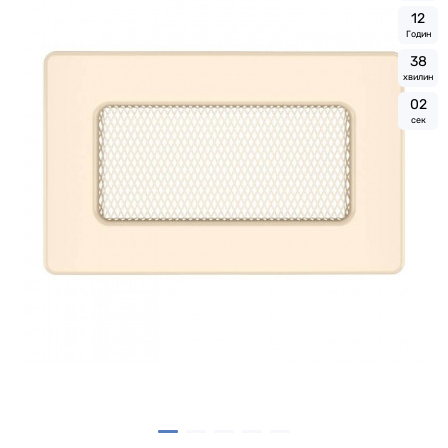
1
2
Годин
3
8
хвилин
0
1
сек