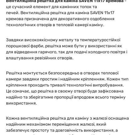
Вентиляційна решітка для каміна SAVEN 11х17 кремова
-
це сучасний елемент для камінних топок та
печей. Вентиляційна решітка для каміна SAVEN 11х17
кремова призначена для декоративного оздоблення
технологічних отворів в тепловій камері каміну.
Завдяки високоякісному металу та температуростійкої
порошкової фарби, решітка може бути у використанні як
для відведення гарячого, так для подачі холодного повітря і
влаштування ревізійних отворів.
Решітка монтується безпосередньо в отворах теплової
камери завдяки простим і надійним кріпленням. Кожен тип
кріплення проходить тривалі технологічні випробування.
Це означає, що решітка в своєму отворі буде зафіксована
надійно та зберігатиме пропорції впродовж всього терміну
використання.
Кожна вентиляційна решітка для каміну з жалюзі оснащена
надійним механізмом переміщення жалюзі, який
забезпечує простоту та довговічність використання, а