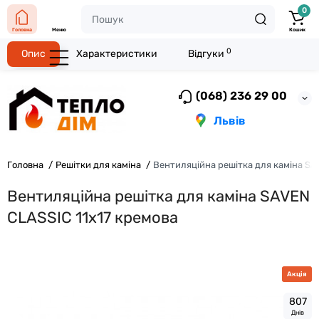
0
Головна
Меню
Кошик
0
Опис
Характеристики
Відгуки
(068) 236 29 00
Львів
Головна
Решітки для каміна
Вентиляційна решітка для каміна SA
Вентиляційна решітка для каміна SAVEN
CLASSIC 11х17 кремова
Акція
8
0
7
Днів