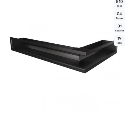
8
1
0
Днів
0
4
Годин
0
1
хвилин
1
8
сек