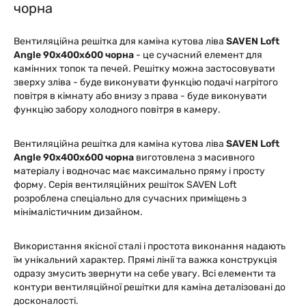
чорна
Вентиляційна решітка для каміна кутова ліва
SAVEN Loft
Angle 90х400х600 чорна
- це сучасний елемент для
камінних топок та печей. Решітку можна застосовувати
зверху зліва - буде виконувати функцію подачі нагрітого
повітря в кімнату або внизу з права - буде виконувати
функцію забору холодного повітря в камеру.
Вентиляційна решітка для каміна кутова ліва
SAVEN Loft
Angle 90х400х600 чорна
виготовлена з масивного
матеріалу і водночас має максимально пряму і просту
форму. Серія вентиляційних решіток SAVEN Loft
розроблена спеціально для сучасних приміщень з
мінімалістичним дизайном.
Використання якісної сталі і простота виконання надають
їм унікальний характер. Прямі лінії та важка конструкція
одразу змусить звернути на себе увагу. Всі елементи та
контури вентиляційної решітки для каміна деталізовані до
досконалості.