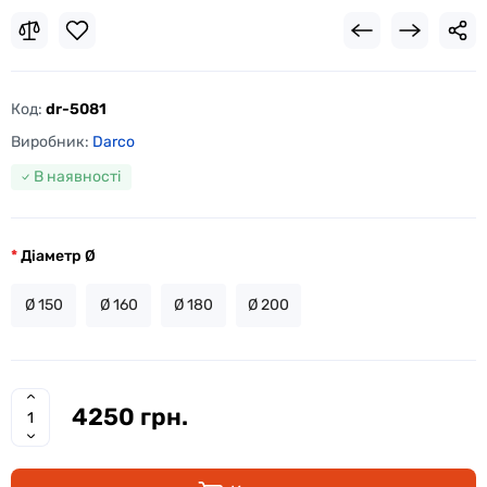
Код:
dr-5081
Виробник:
Darco
В наявності
Діаметр Ø
Ø 150
Ø 160
Ø 180
Ø 200
4250 грн.