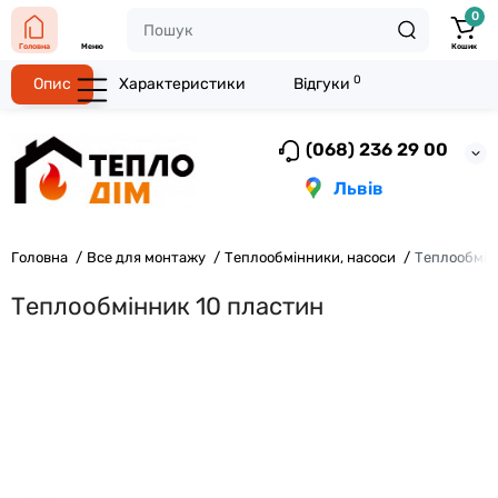
0
Головна
Меню
Кошик
0
Опис
Характеристики
Відгуки
(068) 236 29 00
Львів
Головна
Все для монтажу
Теплообмінники, насоси
Теплообмін
Теплообмінник 10 пластин