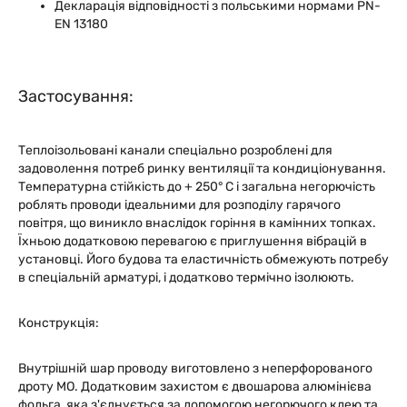
Декларація відповідності з польськими нормами PN-
EN 13180
Застосування:
Теплоізольовані канали спеціально розроблені для
задоволення потреб ринку вентиляції та кондиціонування.
Температурна стійкість до + 250° C і загальна негорючість
роблять проводи ідеальними для розподілу гарячого
повітря, що виникло внаслідок горіння в камінних топках.
Їхньою додатковою перевагою є приглушення вібрацій в
установці. Його будова та еластичність обмежують потребу
в спеціальній арматурі, і додатково термічно ізолюють.
Конструкція:
Внутрішній шар проводу виготовлено з неперфорованого
дроту МО. Додатковим захистом є двошарова алюмінієва
фольга, яка з'єднується за допомогою негорючого клею та