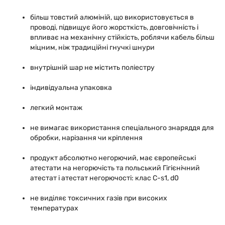
більш товстий алюміній, що використовується в
проводі, підвищує його жорсткість, довговічність і
впливає на механічну стійкість, роблячи кабель більш
міцним, ніж традиційні гнучкі шнури
внутрішній шар не містить поліестру
індивідуальна упаковка
легкий монтаж
не вимагає використання спеціального знаряддя для
обробки, нарізання чи кріплення
продукт абсолютно негорючий, має європейські
атестати на негорючість та польський Гігієнічний
атестат і атестат негорючості: клас С-s1, d0
не виділяє токсичних газів при високих
температурах