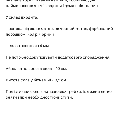
безпеку користування каміном, особливо для
наймолодших членів родини і домашніх тварин.
У склад входить:
- основа під скло; матеріал: чорний метал, фарбований
порошком; колір: чорний
- скло товщиною 4 мм.
Не потрібно докуповувати додаткового спорядження.
Абсолютна висота скла - 10 см.
Висота скла у біокаміні - 8,5 см.
Помістивши скло в направляючі рейки, їх можна легко
зняти і при необхідності очистити.