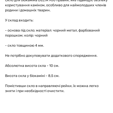
Скло для біокаміна DELTA 900 правий, яке підвищує безпеку
користування каміном, особливо для наймолодших членів
родини і домашніх тварин.
У склад входить:
- основа під скло; матеріал: чорний метал, фарбований
порошком; колір: чорний
- скло товщиною 4 мм.
Не потрібно докуповувати додаткового спорядження.
Абсолютна висота скла - 10 см.
Висота скла у біокаміні - 8,5 см.
Помістивши скло в направляючі рейки, їх можна легко
зняти і при необхідності очистити.