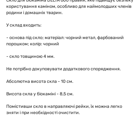
Скло для біокаміна DELTA 600 правий, яке підвищує безпеку
користування каміном, особливо для наймолодших членів
родини і домашніх тварин.
У склад входить:
- основа під скло; матеріал: чорний метал, фарбований
порошком; колір: чорний
- скло товщиною 4 мм.
Не потрібно докуповувати додаткового спорядження.
Абсолютна висота скла - 10 см.
Висота скла у біокаміні - 8,5 см.
Помістивши скло в направляючі рейки, їх можна легко
зняти і при необхідності очистити.