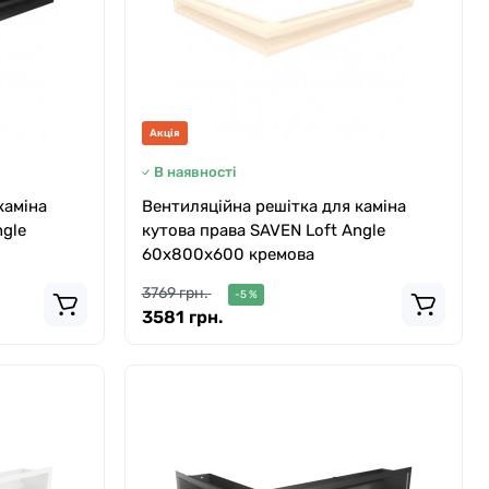
Акція
В наявності
каміна
Вентиляційна решітка для каміна
ngle
кутова права SAVEN Loft Angle
60х800х600 кремова
3769 грн.
-5 %
3581 грн.