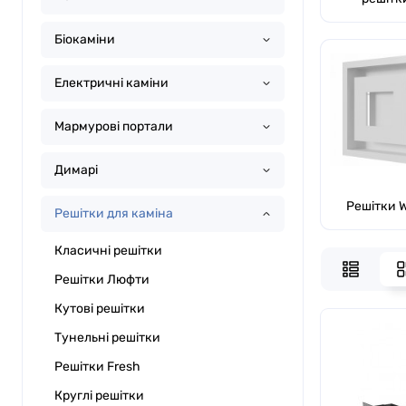
Біокаміни
Електричні каміни
Мармурові портали
Димарі
Решітки W
Решітки для каміна
Класичні решітки
Решітки Люфти
Кутові решітки
Тунельні решітки
Решітки Fresh
Круглі решітки