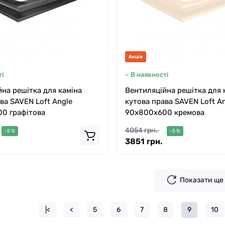
Акція
і
В наявності
на решітка для каміна
Вентиляційна решітка для 
ва SAVEN Loft Angle
кутова права SAVEN Loft A
0 графітова
90х800х600 кремова
4054 грн.
-5 %
-5 %
3851 грн.
Показати ще
|<
<
5
6
7
8
9
10