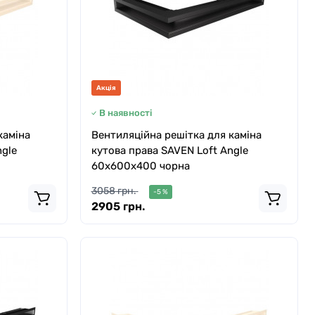
Акція
В наявності
каміна
Вентиляційна решітка для каміна
ngle
кутова права SAVEN Loft Angle
60х600х400 чорна
3058 грн.
-5 %
2905 грн.