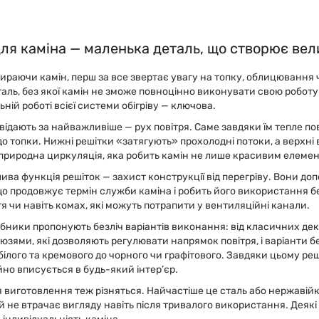
для каміна — маленька деталь, що створює ве
бираючи камін, перш за все звертає увагу на топку, облицювання 
аль, без якої камін не зможе повноцінно виконувати свою роботу. 
ьній роботі всієї системи обігріву — ключова.
відають за найважливіше — рух повітря. Саме завдяки їм тепле пов
до топки. Нижні решітки «затягують» прохолодні потоки, а верхні 
природна циркуляція, яка робить камін не лише красивим елемен
ива функція решіток — захист конструкції від перегріву. Вони д
що продовжує термін служби каміна і робить його використання бе
тя чи навіть комах, які можуть потрапити у вентиляційні канали.
бники пропонують безліч варіантів виконання: від класичних дек
юзями, які дозволяють регулювати напрямок повітря, і варіанти бе
білого та кремового до чорного чи графітового. Завдяки цьому ре
но вписується в будь-який інтер’єр.
 виготовлення теж різняться. Найчастіше це сталь або нержавійк
 не втрачає вигляду навіть після тривалого використання. Деякі