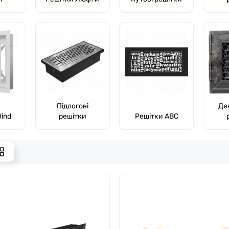
Підлогові
Де
ind
решітки
Решітки ABC