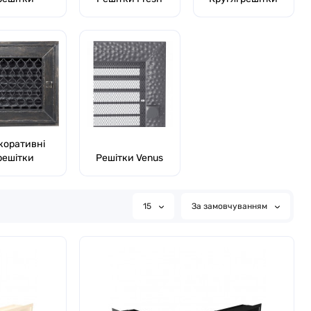
коративні
решітки
Решітки Venus
15
За замовчуванням