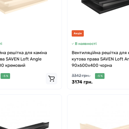
Акція
і
В наявності
на решітка для каміна
Вентиляційна решітка для 
ва SAVEN Loft Angle
кутова права SAVEN Loft A
0 кремовий
90х600х400 чорна
3342 грн.
-5 %
-5 %
3174 грн.