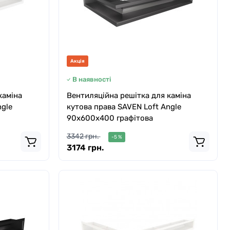
Акція
В наявності
каміна
Вентиляційна решітка для каміна
ngle
кутова права SAVEN Loft Angle
90х600х400 графітова
3342 грн.
-5 %
3174 грн.