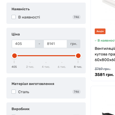
Наявність
В наявності
746
Акція
Ціна
В наявност
-
грн.
Вентиляцій
кутова пра
60х800х60
405
2 тис.
4 тис.
6 тис.
8 тис.
3769 грн.
3581 грн.
Матеріал виготовлення
Сталь
746
Виробник