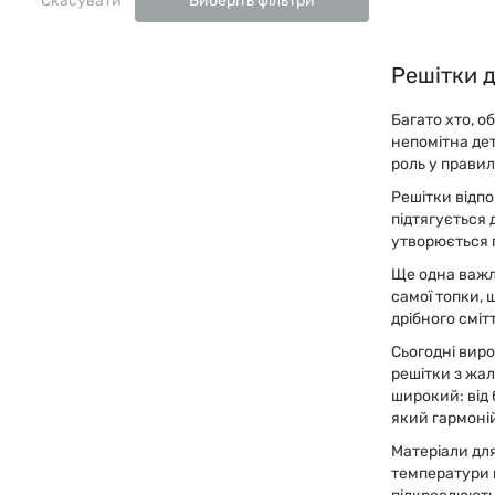
Скасувати
Виберіть фільтри
Решітки 
Багато хто, о
непомітна дет
роль у правил
Решітки відпо
підтягується 
утворюється 
Ще одна важл
самої топки, 
дрібного сміт
Сьогодні виро
решітки з жал
широкий: від 
який гармоній
Матеріали для
температури й