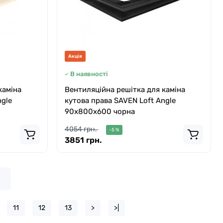
Акція
В наявності
каміна
Вентиляційна решітка для каміна
ngle
кутова права SAVEN Loft Angle
90х800х600 чорна
4054 грн.
-5 %
3851 грн.
11
12
13
>
>|