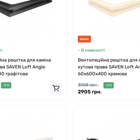
Акція
і
В наявності
на решітка для каміна
Вентиляційна решітка для 
ва SAVEN Loft Angle
кутова права SAVEN Loft A
0 графітова
60х600х400 кремова
3058 грн.
-5 %
-5 %
2905 грн.