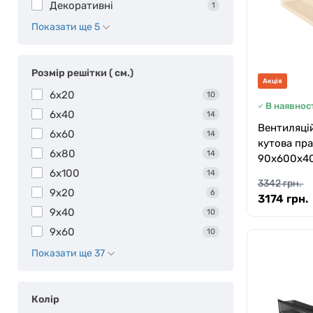
Декоративні
1
Показати ще 5
Розмір решітки ( cм.)
Акція
6x20
10
В наявност
6x40
14
Вентиляцій
6x60
14
кутова пра
6x80
14
90х600х40
6x100
14
3342 грн.
9x20
6
3174 грн.
9x40
10
9x60
10
Показати ще 37
Колір