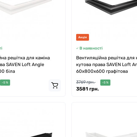
Акція
і
В наявності
на решітка для каміна
Вентиляційна решітка для 
ва SAVEN Loft Angle
кутова права SAVEN Loft A
0 біла
60х800х600 графітова
3769 грн.
-5 %
-5 %
3581 грн.