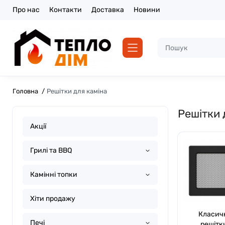
Про нас
Контакти
Доставка
Новини
Головна
Решітки для каміна
Решітки 
Акції
Грилі та BBQ
Камінні топки
Хіти продажу
Класич
Печі
решітк