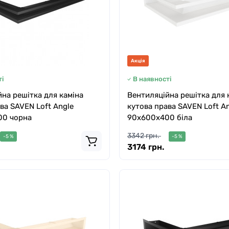
Акція
і
В наявності
на решітка для каміна
Вентиляційна решітка для 
ва SAVEN Loft Angle
кутова права SAVEN Loft A
0 чорна
90х600х400 біла
3342 грн.
-5 %
-5 %
3174 грн.