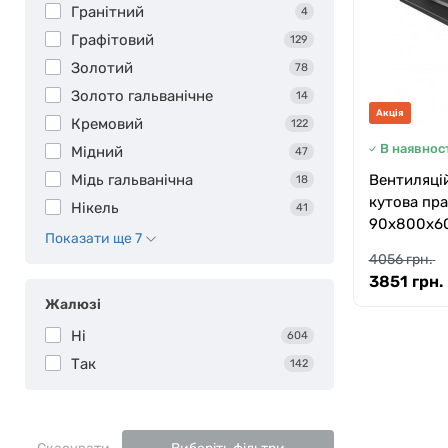
Гранітний
4
Графітовий
129
Золотий
78
Золото гальванічне
14
Акція
Кремовий
122
В наявност
Мідний
47
Мідь гальванічна
Вентиляцій
18
кутова пра
Нікель
41
90х800х60
Показати ще 7
4056 грн.
3851 грн.
Жалюзі
Ні
604
Так
142