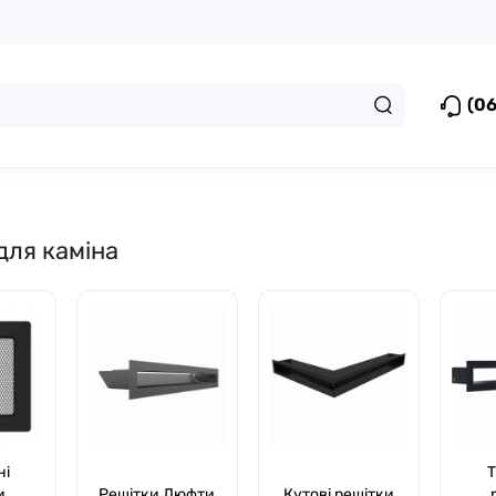
(06
для каміна
ні
Т
и
Решітки Люфти
Кутові решітки