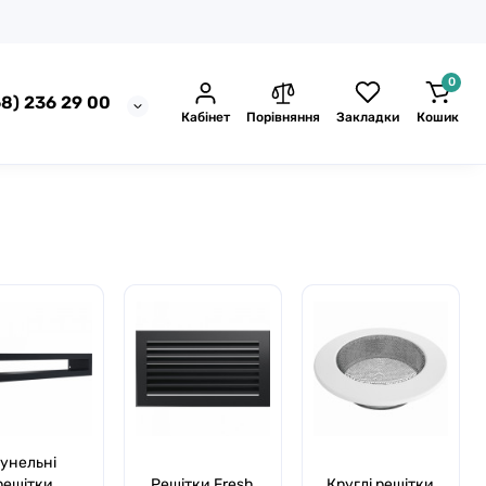
0
8) 236 29 00
Кабінет
Порівняння
Закладки
Кошик
унельні
решітки
Решітки Fresh
Круглі решітки