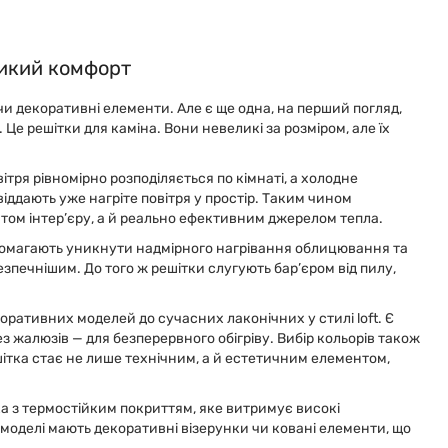
ликий комфорт
чи декоративні елементи. Але є ще одна, на перший погляд,
Це решітки для каміна. Вони невеликі за розміром, але їх
ітря рівномірно розподіляється по кімнаті, а холодне
віддають уже нагріте повітря у простір. Таким чином
том інтер’єру, а й реально ефективним джерелом тепла.
опомагають уникнути надмірного нагрівання облицювання та
зпечнішим. До того ж решітки слугують бар’єром від пилу,
оративних моделей до сучасних лаконічних у стилі loft. Є
з жалюзів — для безперервного обігріву. Вибір кольорів також
шітка стає не лише технічним, а й естетичним елементом,
а з термостійким покриттям, яке витримує високі
 моделі мають декоративні візерунки чи ковані елементи, що