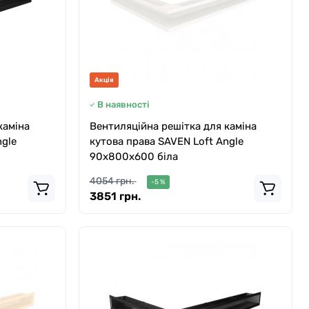
Акція
В наявності
каміна
Вентиляційна решітка для каміна
ngle
кутова права SAVEN Loft Angle
90х800х600 біла
4054 грн.
-5 %
3851 грн.