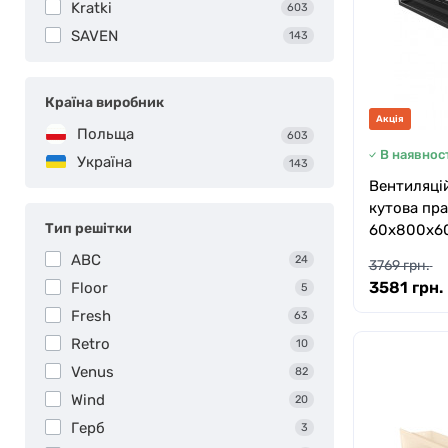
Kratki
603
SAVEN
143
Країна виробник
Акція
Польща
603
В наявност
Україна
143
Вентиляцій
кутова пра
Тип решітки
60х800х60
ABC
24
3769 грн.
3581 грн.
Floor
5
Fresh
63
Retro
10
Venus
82
Wind
20
Герб
3