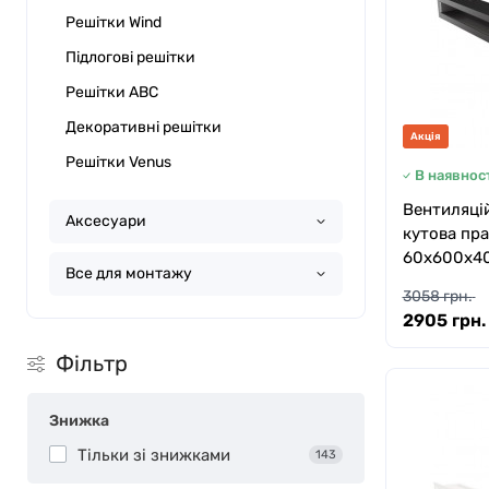
Решітки Wind
Підлогові решітки
Решітки ABC
Декоративні решітки
Акція
Решітки Venus
В наявност
Вентиляцій
Аксесуари
кутова пра
60х600х40
Все для монтажу
3058 грн.
2905 грн.
Фільтр
Знижка
Тільки зі знижками
143