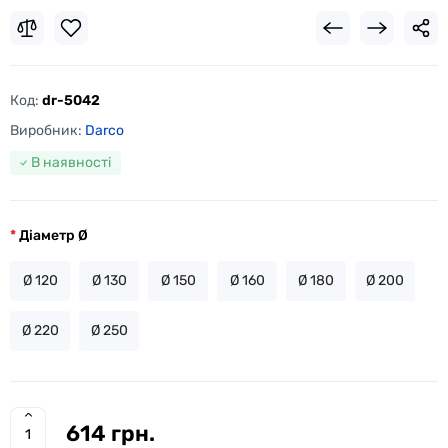
Код:
dr-5042
Виробник:
Darco
В наявності
Діаметр Ø
Ø 120
Ø 130
Ø 150
Ø 160
Ø 180
Ø 200
Ø 220
Ø 250
614 грн.