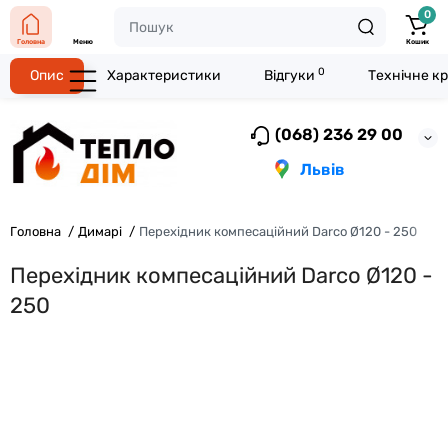
0
Головна
Меню
Кошик
0
Опис
Характеристики
Відгуки
Технічне к
(068) 236 29 00
Львів
Головна
Димарі
Перехідник компесаційний Darco Ø120 - 250
Перехідник компесаційний Darco Ø120 -
250