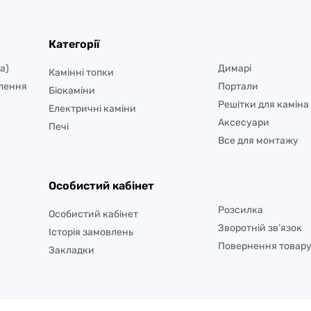
Категорії
а)
Димарі
Камінні топки
лення
Портали
Біокаміни
Решітки для каміна
Електричні каміни
Аксесуари
Печі
Все для монтажу
Особистий кабінет
Розсилка
Особистий кабінет
Зворотній зв’язок
Історія замовлень
Повернення товар
Закладки