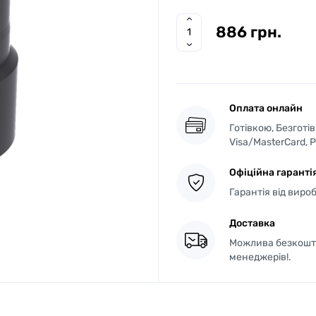
886 грн.
Оплата онлайн
Готівкою, Безготі
Visa/MasterCard, 
Офіційна гаранті
Гарантія від виро
Доставка
Можлива безкошто
менеджерів!.