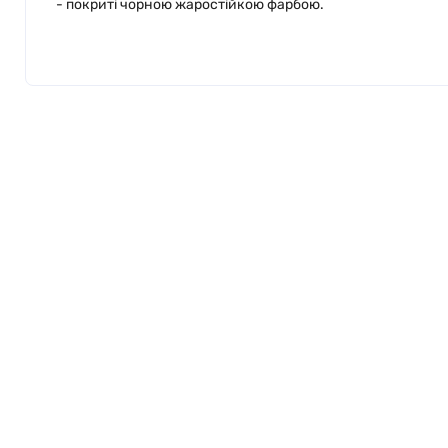
- покриті чорною жаростійкою фарбою.