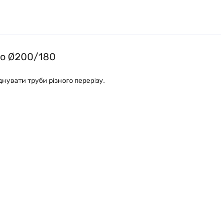
co Ø200/180
нувати труби різного перерізу.