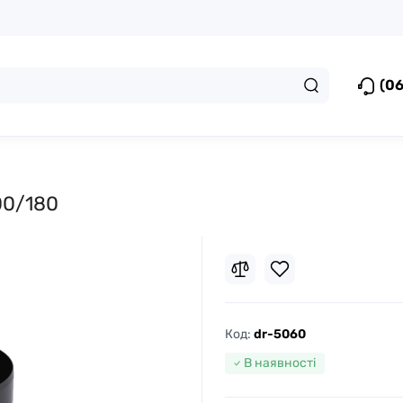
(06
00/180
Код:
dr-5060
В наявності