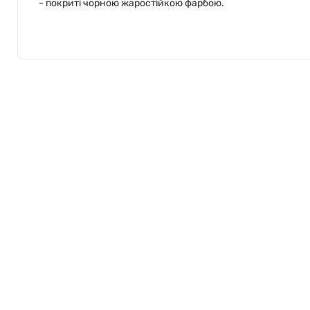
- покриті чорною жаростійкою фарбою.