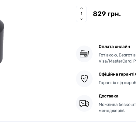
829 грн.
Оплата онлайн
Готівкою, Безготі
Visa/MasterCard, 
Офіційна гаранті
Гарантія від виро
Доставка
Можлива безкошто
менеджерів!.