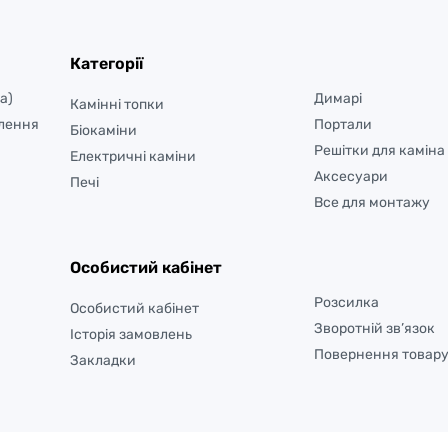
Категорії
а)
Димарі
Камінні топки
лення
Портали
Біокаміни
Решітки для каміна
Електричні каміни
Аксесуари
Печі
Все для монтажу
Особистий кабінет
Розсилка
Особистий кабінет
Зворотній зв’язок
Історія замовлень
Повернення товар
Закладки