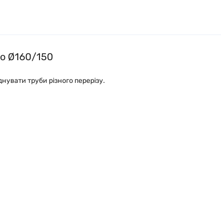
co Ø160/150
нувати труби різного перерізу.