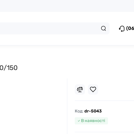
(06
60/150
Код:
dr-5043
В наявності