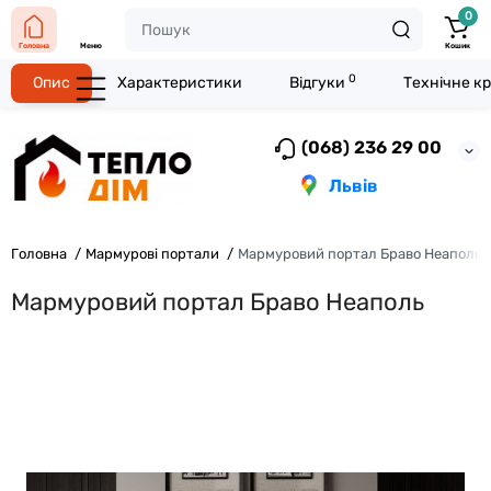
0
Головна
Меню
Кошик
0
Опис
Характеристики
Відгуки
Технічне к
(068) 236 29 00
Львів
Головна
Мармурові портали
Мармуровий портал Браво Неаполь
Мармуровий портал Браво Неаполь