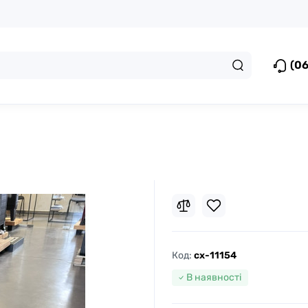
(06
Код:
cx-11154
В наявності