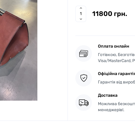
11800 грн.
Оплата онлайн
Готівкою, Безготі
Visa/MasterCard, 
Офіційна гаранті
Гарантія від виро
Доставка
Можлива безкошто
менеджерів!.