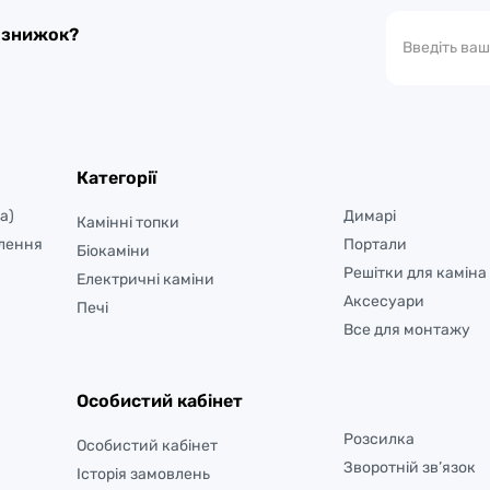
а знижок?
Категорії
а)
Димарі
Камінні топки
лення
Портали
Біокаміни
Решітки для каміна
Електричні каміни
Аксесуари
Печі
Все для монтажу
Особистий кабінет
Розсилка
Особистий кабінет
Зворотній зв’язок
Історія замовлень