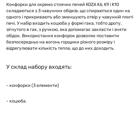
Конфорки для окремо стоячих печей KOZA K6, K9 і K10
складаються з 3 чавунних обідків, що спираються один на
одного і прикривають або зменшують отвір у чавунній плиті
печі. У набір входить коцюба у формі гака, тобто дроту,
зігнутого в гак, з ручкою, яка допомагає закласти і зняти
обідок. Використання конфорок дозволяє поставити
безпосередньо на вогонь горщики різного розміру і
відрегулювати кількість тепла, що до них доходить.
У склад набору входять:
- конфорки (3 елементи)
- коцюба.