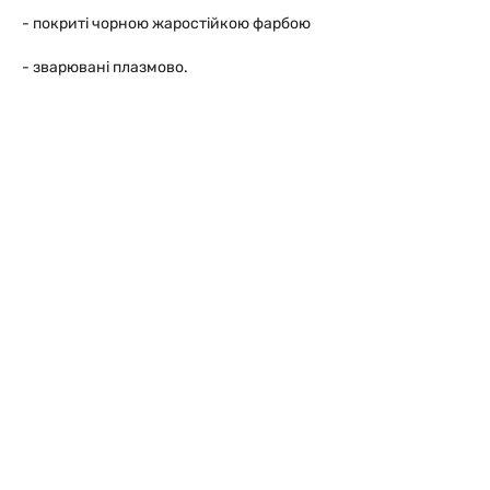
- покриті чорною жаростійкою фарбою
- зварювані плазмово.