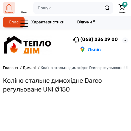
0
Головна
Меню
Кошик
0
Опис
Характеристики
Відгуки
(068) 236 29 00
Львів
Головна
Димарі
Коліно стальне димохідне Darco регульоване UNI
Коліно стальне димохідне Darco
регульоване UNI Ø150