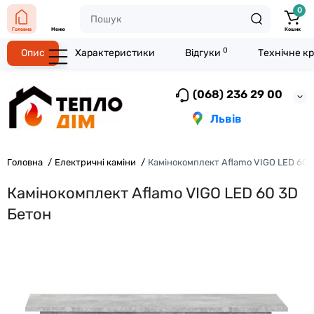
0
Головна
Меню
Кошик
0
Опис
Характеристики
Відгуки
Технічне к
(068) 236 29 00
Львів
Головна
Електричні каміни
Камінокомплект Aflamo VIGO LED 60 
Камінокомплект Aflamo VIGO LED 60 3D
Бетон