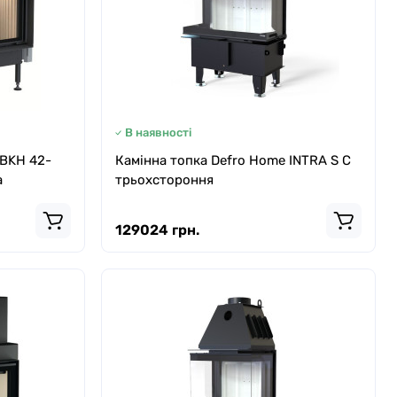
В наявності
 BKH 42-
Камінна топка Defro Home INTRA S С
а
трьохстороння
129024 грн.