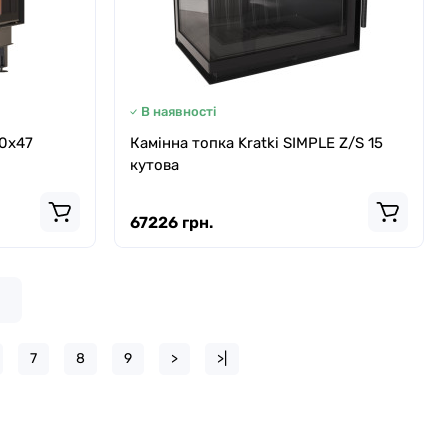
В наявності
0x47
Камінна топка Kratki SIMPLE Z/S 15
кутова
67226 грн.
7
8
9
>
>|