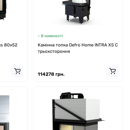
В наявності
ns 80x52
Камінна топка Defro Home INTRA XS С
трьохстороння
114278 грн.