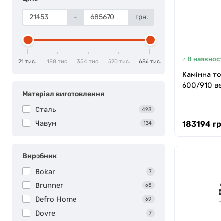
-
грн.
В наявност
21 тис.
188 тис.
354 тис.
520 тис.
686 тис.
Камінна то
600/910 в
Матеріал виготовлення
Сталь
493
Чавун
183194 гр
124
Виробник
Bokar
7
Brunner
65
Defro Home
69
Dovre
7