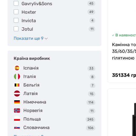
Gavryliv&Sons
45
Hoxter
49
Invicta
4
Jotul
11
В наявност
Показати ще 9
Камінна то
35/60/35/
гілятиною
Країна виробник
Іспанія
33
351334 гр
Італія
8
Бельгія
7
Латвія
15
Німеччина
114
Норвегія
11
Польща
245
Словаччина
106