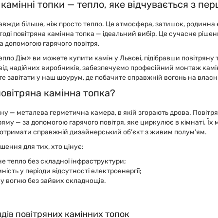
 камінні топки — тепло, яке відчувається з пе
авжди більше, ніж просто тепло. Це атмосфера, затишок, родинна 
тоді повітряна камінна топка — ідеальний вибір. Це сучасне ріше
а допомогою гарячого повітря.
епло Дім» ви можете купити камін у Львові, підібравши повітрян
 від надійних виробників, забезпечуємо професійний монтаж каміну 
 завітати у наш шоурум, де побачите справжній вогонь на власні 
овітряна камінна топка?
ну — металева герметична камера, в якій згорають дрова. Повітрян
ряму — за допомогою гарячого повітря, яке циркулює в кімнаті. Ї
 отримати справжній дизайнерський об’єкт з живим полум’ям.
ішення для тих, хто цінує:
е тепло без складної інфраструктури;
ність у періоди відсутності електроенергії;
у вогню без зайвих складнощів.
дів повітряних камінних топок