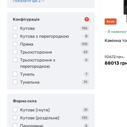
Показати ще 2
Конфігурація
Акція
Кутова
146
В наявност
Кутова з перегородкою
8
Камінна то
Пряма
310
Трьохстороння
62
92672 грн.
Трьохстороння з
6
88013 грн
перегородкою
Тунель
7
Тунельна
79
Форма скла
Кутове (гнуте)
21
Кутове (роздільне)
135
Панорамне
5