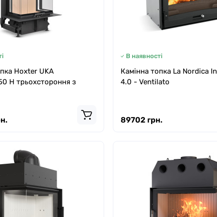
і
В наявності
пка Hoxter UKA
Камінна топка La Nordica I
50 H трьохстороння з
4.0 - Ventilato
н.
89702 грн.