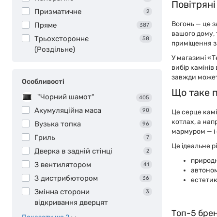
Повітряні
Призматичне
2
Вогонь — це з
Пряме
387
вашого дому, 
Трьохстороннє
58
приміщення з
(Роздільне)
У магазині «Т
вибір камінів
завжди можете
Особливості
Що таке п
"Чорний шамот"
405
Акумуляційна маса
90
Це серце камі
котлах, а нап
Вузька топка
96
мармуром — і
Гриль
7
Це ідеальне р
Дверка в задній стінці
2
природн
З вентилятором
41
автоном
З дистрибютором
36
естетик
Змінна сторони
3
відкривання дверцят
Топ-5 брен