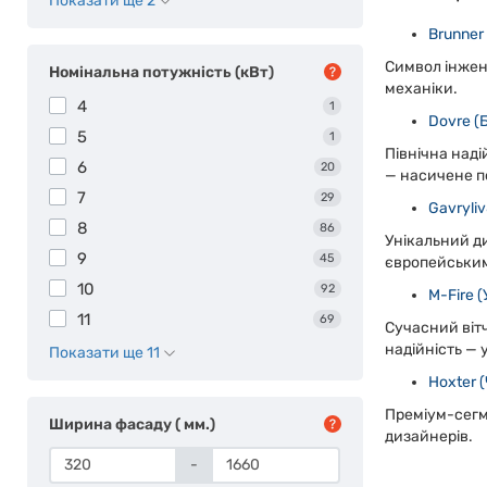
Показати ще 2
Brunner
Символ інжене
Номінальна потужність (кВт)
механіки.
4
1
Dovre (Б
5
1
Північна наді
6
20
— насичене по
7
29
Gavryli
8
86
Унікальний ди
9
45
європейськи
10
92
M-Fire (
11
69
Сучасний вітч
надійність — 
Показати ще 11
Hoxter (
Преміум-сегме
Ширина фасаду ( мм.)
дизайнерів.
-