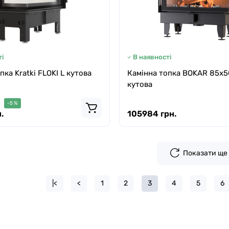
і
В наявності
пка Kratki FLOKI L кутова
Камінна топка BOKAR 85x5
кутова
-5 %
.
105984 грн.
Показати ще
|<
<
1
2
3
4
5
6