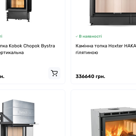
і
В наявності
пка Kobok Chopok Bystra
Камінна топка Hoxter HAKA 
ертикальна
гілятиною
н.
336640 грн.