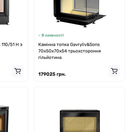
В наявності
110/51 H з
Камінна топка Gavryliv&Sons
70x50x70x54 трьохстороння
гільйотина
179025 грн.