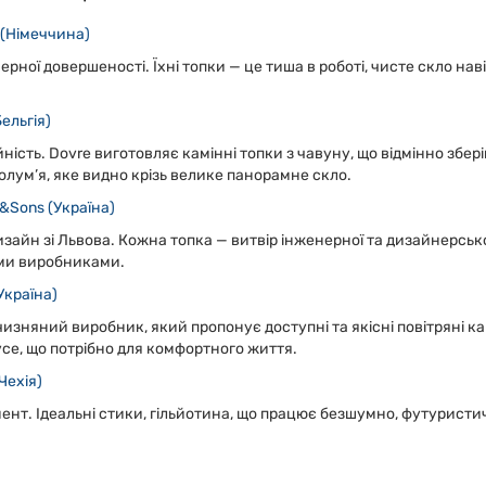
 (Німеччина)
рної довершеності. Їхні топки — це тиша в роботі, чисте скло наві
ельгія)
йність. Dovre виготовляє камінні топки з чавуну, що відмінно збе
лум’я, яке видно крізь велике панорамне скло.
v&Sons (Україна)
зайн зі Львова. Кожна топка — витвір інженерної та дизайнерськ
ми виробниками.
Україна)
изняний виробник, який пропонує доступні та якісні повітряні к
усе, що потрібно для комфортного життя.
Чехія)
нт. Ідеальні стики, гільйотина, що працює безшумно, футуристичн