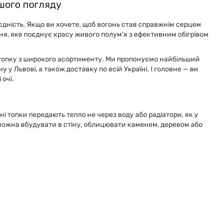
ршого погляду
єдність. Якщо ви хочете, щоб вогонь став справжнім серцем
ння, яке поєднує красу живого полум’я з ефективним обігрівом
у топку з широкого асортименту. Ми пропонуємо найбільший
у Львові, а також доставку по всій Україні. І головне — ви
очі.
і топки передають тепло не через воду або радіатори, як у
х можна вбудувати в стіну, облицювати каменем, деревом або