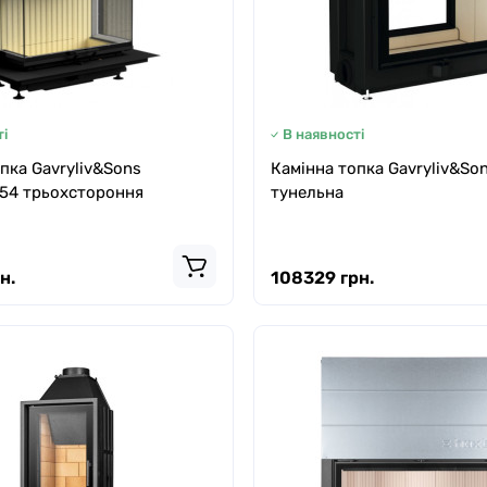
і
В наявності
пка Gavryliv&Sons
Камінна топка Gavryliv&So
54 трьохстороння
тунельна
н.
108329 грн.