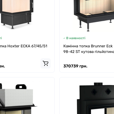
і
В наявності
пка Hoxter ECKA 67/45/51
Камінна топка Brunner Eck
98-42 ST кутова гільйотин
рн.
370739 грн.