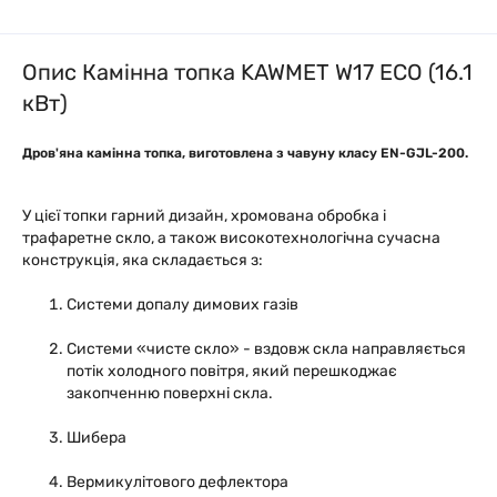
Опис Камінна топка KAWMET W17 ECO (16.1
кВт)
Дров'яна камінна топка, виготовлена ​​з чавуну класу EN-GJL-200.
У цієї топки гарний дизайн, хромована обробка і
трафаретне скло, а також високотехнологічна сучасна
конструкція, яка складається з:
Системи допалу димових газів
Системи «чисте скло» - вздовж скла направляється
потік холодного повітря, який перешкоджає
закопченню поверхні скла.
Шибера
Вермикулітового дефлектора