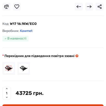
Код:
W17 16.1KW/EСO
Виробник:
Kawmet
В наявності
Перехідник для підведення повітря ззовні
43725 грн.