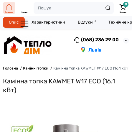
0
Головна
Меню
Кошик
0
Опис
Характеристики
Відгуки
Технічне к
(068) 236 29 00
Львів
Головна
Камінні топки
Камінна топка KAWMET W17 ECO (16.1 кВт)
Камінна топка KAWMET W17 ECO (16.1
кВт)